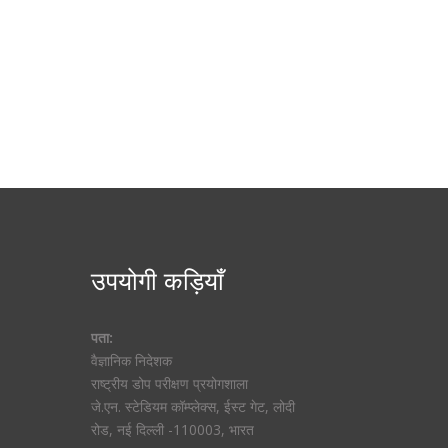
उपयोगी कड़ियाँ
पता:
वैज्ञानिक निदेशक
राष्ट्रीय डोप परीक्षण प्रयोगशाला
जे.एन. स्टेडियम कॉम्प्लेक्स, ईस्ट गेट, लोदी
रोड, नई दिल्ली -110003, भारत